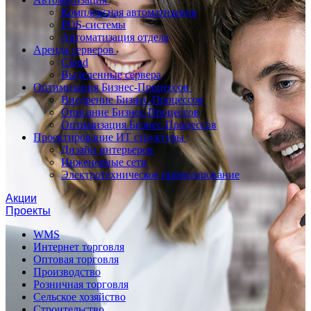
Комплексная автоматизация
POS-системы
Автоматизация отдела
Аренда серверов
Cloud
Выделенные сервера
Оптимизация Бизнес-Процессов
Внедрение Бизнес-Процессов
Описание Бизнес-Процессов
Оптимизация Бизнес-Процессов
Проектирование ИТ структуры
Дизайн интерьеров
Инженерные сети
Электротехническое проектирование
Акции
Проекты
WMS
Интернет торговля
Оптовая торговля
Производство
Розничная торговля
Сельское хозяйство
Строительство