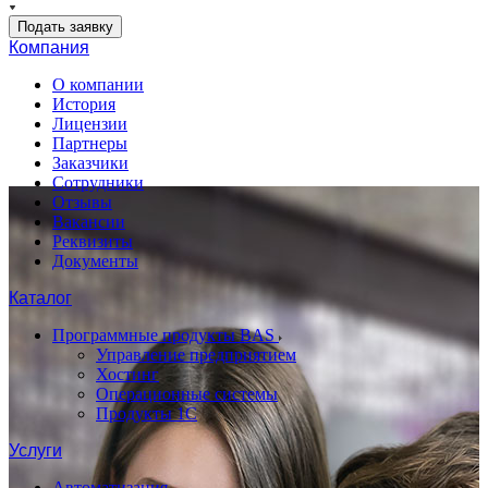
Подать заявку
Компания
О компании
История
Лицензии
Партнеры
Заказчики
Сотрудники
Отзывы
Вакансии
Реквизиты
Документы
Каталог
Программные продукты BAS
Управление предприятием
Хостинг
Операционные системы
Продукты 1С
Услуги
Автоматизация