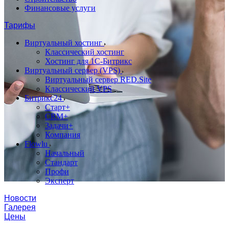
Финансовые услуги
Тарифы
Виртуальный хостинг
Классический хостинг
Хостинг для 1С-Битрикс
Виртуальный сервер (VPS)
Виртуальный сервер RED.Site
Классический VPS
Битрикс24
Старт+
CRM+
Задачи+
Компания
Flowlu
Начальный
Стандарт
Профи
Эксперт
Новости
Галерея
Цены