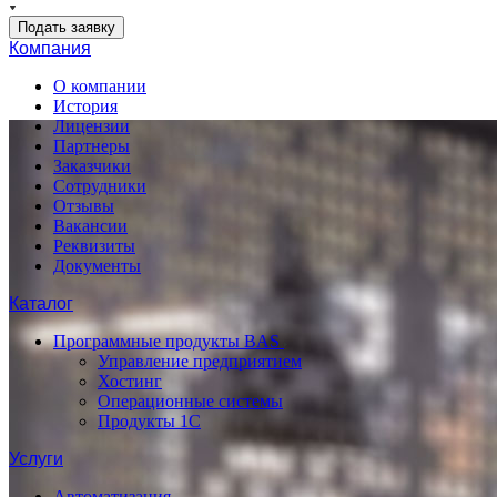
Подать заявку
Компания
О компании
История
Лицензии
Партнеры
Заказчики
Сотрудники
Отзывы
Вакансии
Реквизиты
Документы
Каталог
Программные продукты BAS
Управление предприятием
Хостинг
Операционные системы
Продукты 1С
Услуги
Автоматизация