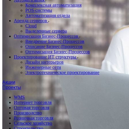
Комплексная автоматизация
POS-системы
Автоматизация отдела
Аренда серверов
Cloud
Выделенные сервера
Оптимизация Бизнес-Процессов
Внедрение Бизнес-Процессов
Описание Бизнес-Процессов
Оптимизация Бизнес-Процессов
Проектирование ИТ структуры
Дизайн интерьеров
Инженерные сети
Электротехническое проектирование
Акции
Проекты
WMS
Интернет торговля
Оптовая торговля
Производство
Розничная торговля
Сельское хозяйство
Строительство