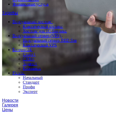
Финансовые услуги
Тарифы
Виртуальный хостинг
Классический хостинг
Хостинг для 1С-Битрикс
Виртуальный сервер (VPS)
Виртуальный сервер RED.Site
Классический VPS
Битрикс24
Старт+
CRM+
Задачи+
Компания
Flowlu
Начальный
Стандарт
Профи
Эксперт
Новости
Галерея
Цены