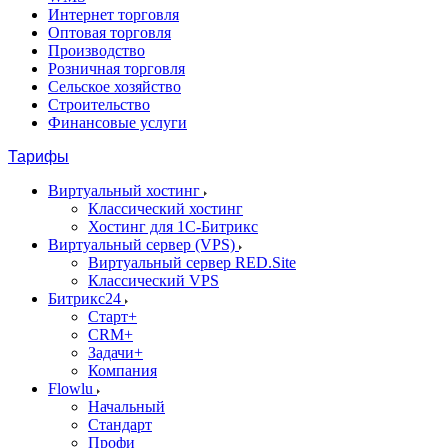
Интернет торговля
Оптовая торговля
Производство
Розничная торговля
Сельское хозяйство
Строительство
Финансовые услуги
Тарифы
Виртуальный хостинг
Классический хостинг
Хостинг для 1С-Битрикс
Виртуальный сервер (VPS)
Виртуальный сервер RED.Site
Классический VPS
Битрикс24
Старт+
CRM+
Задачи+
Компания
Flowlu
Начальный
Стандарт
Профи