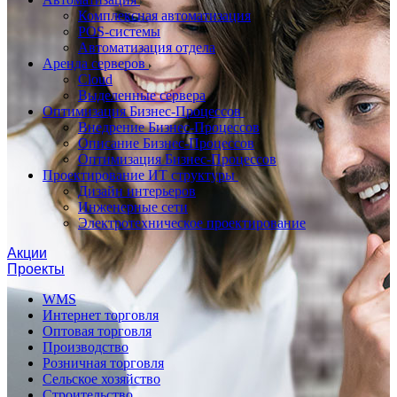
Комплексная автоматизация
POS-системы
Автоматизация отдела
Аренда серверов
Cloud
Выделенные сервера
Оптимизация Бизнес-Процессов
Внедрение Бизнес-Процессов
Описание Бизнес-Процессов
Оптимизация Бизнес-Процессов
Проектирование ИТ структуры
Дизайн интерьеров
Инженерные сети
Электротехническое проектирование
Акции
Проекты
WMS
Интернет торговля
Оптовая торговля
Производство
Розничная торговля
Сельское хозяйство
Строительство