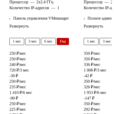
Процессор
—
2x2.4 ГГц
Процессор
—
2
Количество IP-адресов
—
1
Количество IP-ад
Панель управления VMmanager
Полное админ
Развернуть
Развернуть
1 мес
3 мес
6 мес
год
1 мес
3 мес
250 ₽/мес
350 ₽/мес
250 ₽/мес
350 ₽/мес
240 ₽/мес
336 ₽/мес
720 ₽/3 мес
1 008 ₽/3 мес
-30 ₽
-42 ₽
250 ₽/мес
350 ₽/мес
235 ₽/мес
326 ₽/мес
1 410 ₽/6 мес
1 953 ₽/6 мес
-90 ₽
-147 ₽
250 ₽/мес
350 ₽/мес
225 ₽/мес
292 ₽/мес