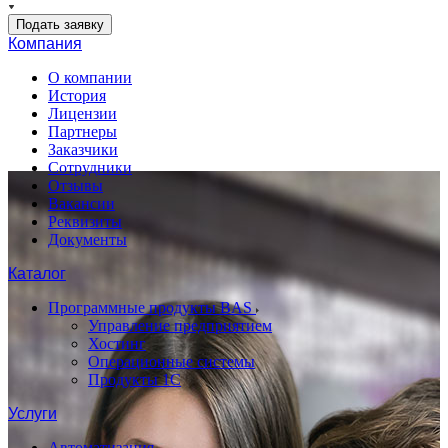
Подать заявку
Компания
О компании
История
Лицензии
Партнеры
Заказчики
Сотрудники
Отзывы
Вакансии
Реквизиты
Документы
Каталог
Программные продукты BAS
Управление предприятием
Хостинг
Операционные системы
Продукты 1С
Услуги
Автоматизация