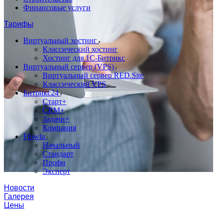
Финансовые услуги
Тарифы
Виртуальный хостинг
Классический хостинг
Хостинг для 1С-Битрикс
Виртуальный сервер (VPS)
Виртуальный сервер RED.Site
Классический VPS
Битрикс24
Старт+
CRM+
Задачи+
Компания
Flowlu
Начальный
Стандарт
Профи
Эксперт
Новости
Галерея
Цены