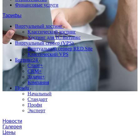
Финансовые услуги
Тарифы
Виртуальный хостинг
Классический хостинг
Хостинг для 1С-Битрикс
Виртуальный сервер (VPS)
Виртуальный сервер RED.Site
Классический VPS
Битрикс24
Старт+
CRM+
Задачи+
Компания
Flowlu
Начальный
Стандарт
Профи
Эксперт
Новости
Галерея
Цены