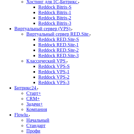
Хостинг для 1С-Битрикс
Reddock Bitrix-S
Reddock Bitrix-1
Reddock Bitrix-2
Reddock Bitrix-3
Виртуальный сервер (VPS)
Виртуальный сервер RED.Site
Reddock RED.Site-S
Reddock RED.Site-1
Reddock RED.Site-2
Reddock RED.Site-3
Классический VPS
Reddock VPS-S
Reddock VPS-1
Reddock VPS-2
Reddock VPS-3
Битрикс24
Старт+
CRM+
Задачи+
Компания
Flowlu
Начальный
Стандарт
Профи