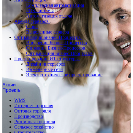
Комплексная автоматизация
POS-системы
Автоматизация отдела
Аренда серверов
Cloud
Выделенные сервера
Оптимизация Бизнес-Процессов
Внедрение Бизнес-Процессов
Описание Бизнес-Процессов
Оптимизация Бизнес-Процессов
Проектирование ИТ структуры
Дизайн интерьеров
Инженерные сети
Электротехническое проектирование
Акции
Проекты
WMS
Интернет торговля
Оптовая торговля
Производство
Розничная торговля
Сельское хозяйство
Строительство