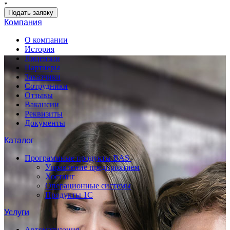
Подать заявку
Компания
О компании
История
Лицензии
Партнеры
Заказчики
Сотрудники
Отзывы
Вакансии
Реквизиты
Документы
Каталог
Программные продукты BAS
Управление предприятием
Хостинг
Операционные системы
Продукты 1С
Услуги
Автоматизация