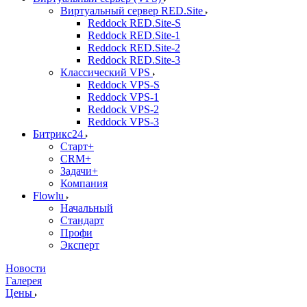
Виртуальный сервер RED.Site
Reddock RED.Site-S
Reddock RED.Site-1
Reddock RED.Site-2
Reddock RED.Site-3
Классический VPS
Reddock VPS-S
Reddock VPS-1
Reddock VPS-2
Reddock VPS-3
Битрикс24
Старт+
CRM+
Задачи+
Компания
Flowlu
Начальный
Стандарт
Профи
Эксперт
Новости
Галерея
Цены