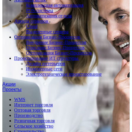
Комплексная автоматизация
POS-системы
Автоматизация отдела
Аренда серверов
Cloud
Выделенные сервера
Оптимизация Бизнес-Процессов
Внедрение Бизнес-Процессов
Описание Бизнес-Процессов
Оптимизация Бизнес-Процессов
Проектирование ИТ структуры
Дизайн интерьеров
Инженерные сети
Электротехническое проектирование
Акции
Проекты
WMS
Интернет торговля
Оптовая торговля
Производство
Розничная торговля
Сельское хозяйство
Строительство