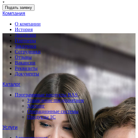
Подать заявку
Компания
О компании
История
Лицензии
Партнеры
Заказчики
Сотрудники
Отзывы
Вакансии
Реквизиты
Документы
Каталог
Программные продукты BAS
Управление предприятием
Хостинг
Операционные системы
Продукты 1С
Услуги
Автоматизация