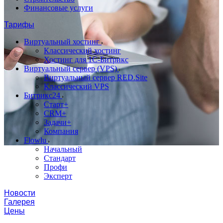
Финансовые услуги
Тарифы
Виртуальный хостинг
Классический хостинг
Хостинг для 1С-Битрикс
Виртуальный сервер (VPS)
Виртуальный сервер RED.Site
Классический VPS
Битрикс24
Старт+
CRM+
Задачи+
Компания
Flowlu
Начальный
Стандарт
Профи
Эксперт
Новости
Галерея
Цены